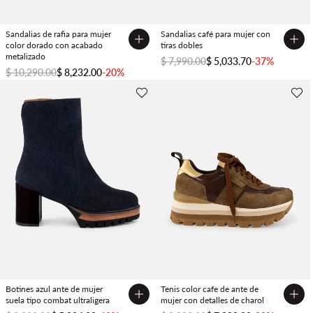
Sandalias de rafia para mujer
Sandalias café para mujer con
color dorado con acabado
tiras dobles
metalizado
$ 7,990.00
$ 5,033.70
-37%
$ 10,290.00
$ 8,232.00
-20%
Botines azul ante de mujer
Tenis color cafe de ante de
suela tipo combat ultraligera
mujer con detalles de charol