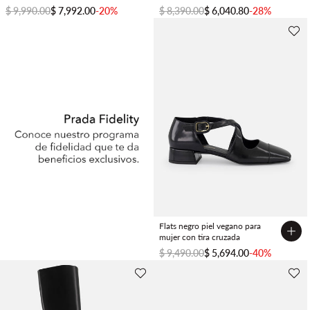
$ 9,990.00
$ 7,992.00
-20%
$ 8,390.00
$ 6,040.80
-28%
Flats negro piel vegano para
mujer con tira cruzada
FIDELITY
$ 9,490.00
$ 5,694.00
-40%