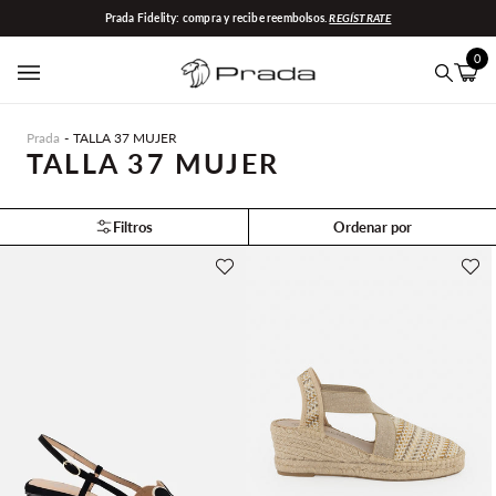
Ir
Prada Fidelity: compra y recibe reembolsos.
REGÍSTRATE
directamente
al
0
contenido
Carrit
(0)
Buscar
Prada
TALLA 37 MUJER
TALLA 37 MUJER
Filtros
Ordenar por