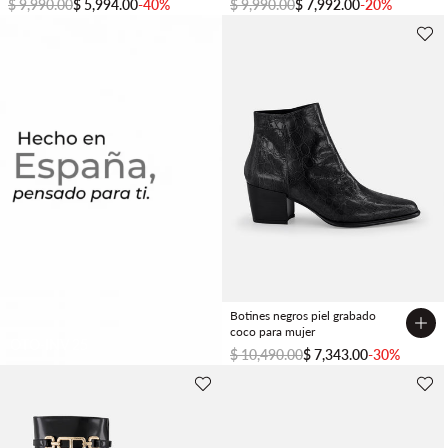
$ 9,990.00
$ 5,994.00
-40%
$ 9,990.00
$ 7,992.00
-20%
Botines negros piel grabado
coco para mujer
OTO-INV 25
$ 10,490.00
$ 7,343.00
-30%