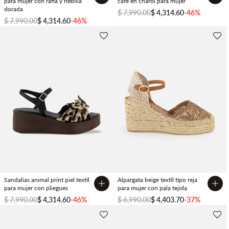
para mujer con rafía y hebilla
café en charol para mujer
dorada
$ 7,990.00
$ 4,314.60
-46%
$ 7,990.00
$ 4,314.60
-46%
Sandalias animal print piel textil
Alpargata beige textil tipo reja
para mujer con pliegues
para mujer con pala tejida
$ 7,990.00
$ 4,314.60
-46%
$ 6,990.00
$ 4,403.70
-37%