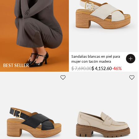
Sandalias blancas en piel para
mujer con tacón madera
BEST SELLER
$ 7,690.00
$ 4,152.60
-46%