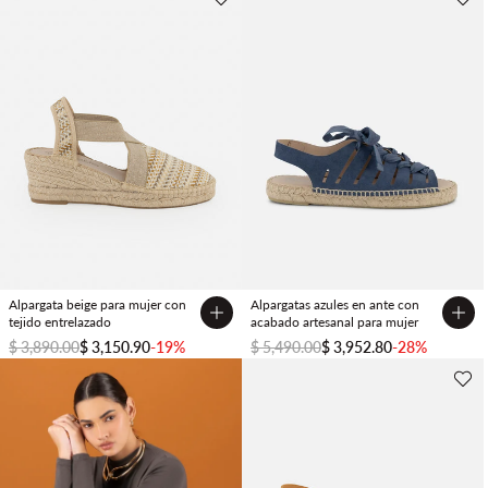
Alpargata beige para mujer con
Alpargatas azules en ante con
tejido entrelazado
acabado artesanal para mujer
$ 3,890.00
$ 3,150.90
-19%
$ 5,490.00
$ 3,952.80
-28%