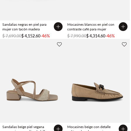
Sandalias negras en piel para
Mocasines blancos en piel con
mujer con tacón madera
contraste café para mujer
$ 7,690.00
$ 4,152.60
-46%
$ 7,990.00
$ 4,314.60
-46%
Sandalias beige piel vegana
Mocasines beige con detalle