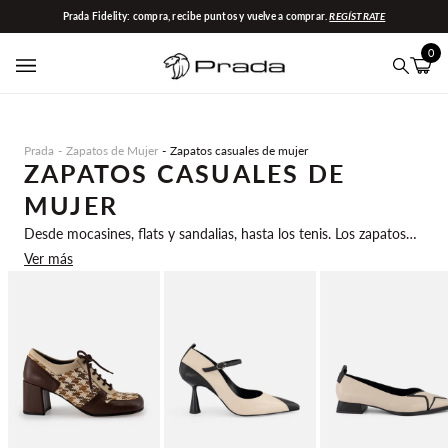
Ir
Prada Fidelity: compra, recibe puntos y vuelve a comprar.
REGÍSTRATE
directamente
al
0
contenido
Carrit
(0)
Buscar
Prada
Zapatos de Mujer
Zapatos casuales de mujer
ZAPATOS CASUALES DE
MUJER
Desde mocasines, flats y sandalias, hasta los tenis. Los zapatos
casuales son ese acompañante que está presente en cualquier
Ver más
etapa de la vida. Cada uno tiene su momento y su combinación,
y utilizado correctamente puede ser el toque perfecto que defina
tu estilo en cualquier look.