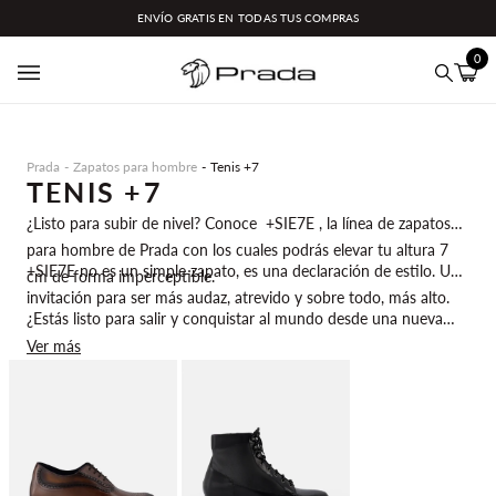
Ir
ENVÍO GRATIS EN TODAS TUS COMPRAS
directamente
al
0
contenido
Carrit
(0)
Buscar
Prada
Zapatos para hombre
Tenis +7
TENIS +7
¿Listo para subir de nivel? Conoce +SIE7E , la línea de zapatos
para hombre de Prada con los cuales podrás elevar tu altura 7
+SIE7E no es un simple zapato, es una declaración de estilo. Una
cm de forma imperceptible.
invitación para ser más audaz, atrevido y sobre todo, más alto.
¿Estás listo para salir y conquistar al mundo desde una nueva
perspectiva?
Ver más