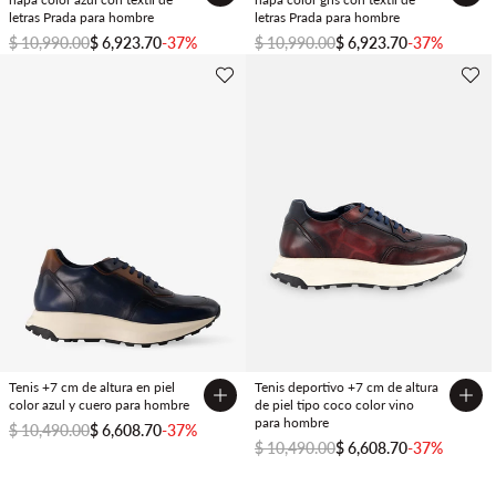
letras Prada para hombre
letras Prada para hombre
$ 10,990.00
$ 6,923.70
-37%
$ 10,990.00
$ 6,923.70
-37%
Tenis +7 cm de altura en piel
Tenis deportivo +7 cm de altura
color azul y cuero para hombre
de piel tipo coco color vino
para hombre
$ 10,490.00
$ 6,608.70
-37%
FIDELITY
$ 10,490.00
$ 6,608.70
-37%