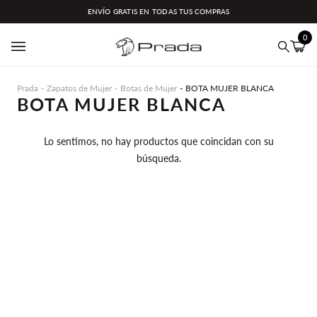
Ir
ENVÍO GRATIS EN TODAS TUS COMPRAS
directamente
al
0
contenido
Carrit
(0)
Buscar
Prada
Zapatos de Mujer
Botas de Mujer
BOTA MUJER BLANCA
BOTA MUJER BLANCA
Lo sentimos, no hay productos que coincidan con su
búsqueda.