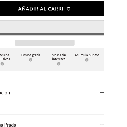
AÑADIR AL CARRITO
tículos
Envíos gratis
Meses sin
Acumula puntos
lusivos
intereses
pción
a Prada