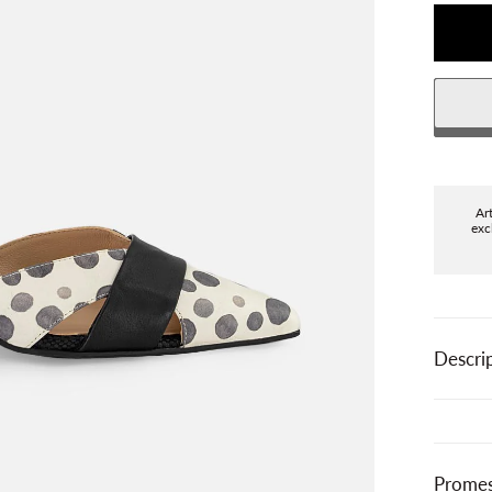
Ar
exc
Descri
Promes