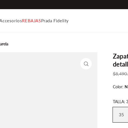
Accesorios
REBAJAS
Prada Fidelity
arela
Zapat
detal
Enfocar
Transla
$8,490
missing
Color:
N
es-
MX.prod
TALLA:
35