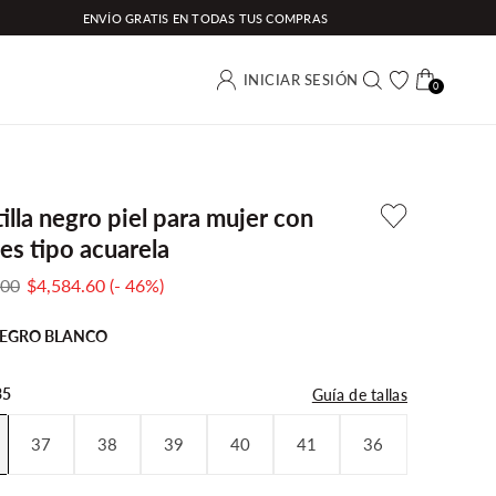
ENVÍO GRATIS EN TODAS TUS COMPRAS
(0)
INICIAR SESIÓN
0
Buscar
Carrito
illa negro piel para mujer con
les tipo acuarela
tion
Translation
.00
$4,584.60
(- 46%)
:
missing:
EGRO BLANCO
es-
ucts.product.price.regular_price
MX.products.product.price.sale_price
35
Guía de tallas
37
38
39
40
41
36