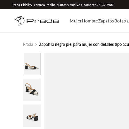
Ir
Prada Fidelity: compra, recibe puntos y vuelve a comprar.
REGÍSTRATE
directamente
al
Mujer
Hombre
Zapatos
Bolsos
contenido
Prada
Zapatilla negro piel para mujer con detalles tipo acu
Enfocar