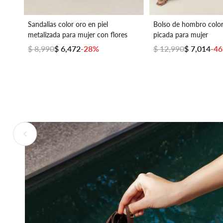
Sandalias color oro en piel
Bolso de hombro color
metalizada para mujer con flores
picada para mujer
$ 8,990
$ 6,472
-28%
$ 12,990
$ 7,014
-4