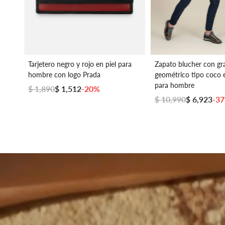
Tarjetero negro y rojo en piel para
Zapato blucher con g
hombre con logo Prada
geométrico tipo coco e
para hombre
$ 1,890
$ 1,512
-20%
$ 10,990
$ 6,923
-3