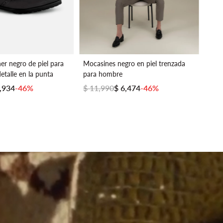
er negro de piel para
Mocasines negro en piel trenzada
Cint
talle en la punta
para hombre
homb
5,934
-46%
$ 11,990
$ 6,474
-46%
$ 3