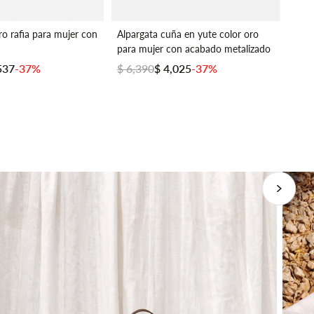
ro rafia para mujer con
Alpargata cuña en yute color oro
Bols
para mujer con acabado metalizado
vega
537
-37%
$ 6,390
$ 4,025
-37%
$ 4