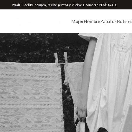
Ir
Prada Fidelity: compra, recibe puntos y vuelve a comprar.
REGÍSTRATE
directamente
al
Mujer
Hombre
Zapatos
Bolsos
contenido