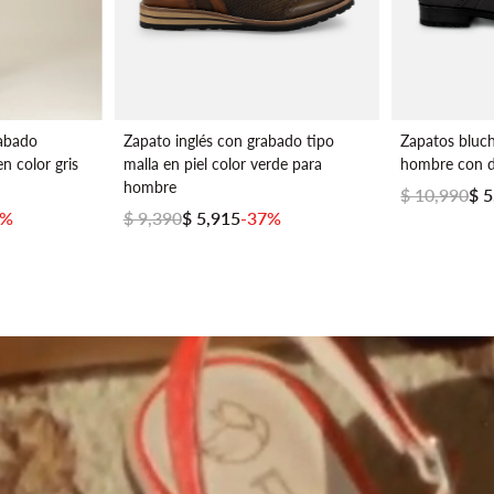
rabado
Zapato inglés con grabado tipo
Zapatos bluch
n color gris
malla en piel color verde para
hombre con de
hombre
$ 10,990
$ 
7%
$ 9,390
$ 5,915
-37%