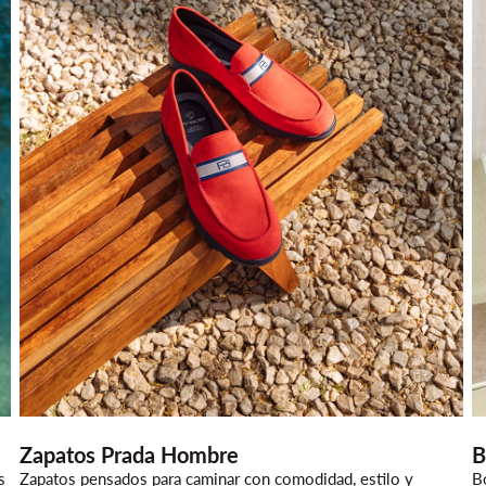
Zapatos Prada Hombre
B
s
Zapatos pensados para caminar con comodidad, estilo y
B