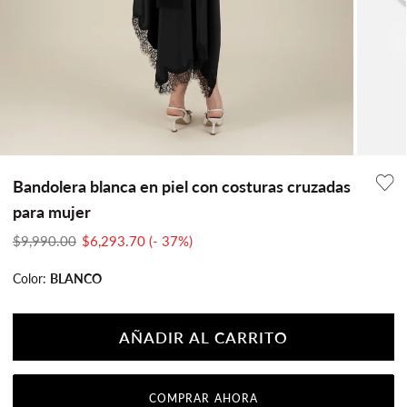
Bandolera blanca en piel con costuras cruzadas
para mujer
Translation
Translation
$9,990.00
$6,293.70
(- 37%)
missing:
missing:
Color:
BLANCO
es-
es-
MX.products.product.price.regular_price
MX.products.product.price.sale_price
AÑADIR AL CARRITO
COMPRAR AHORA