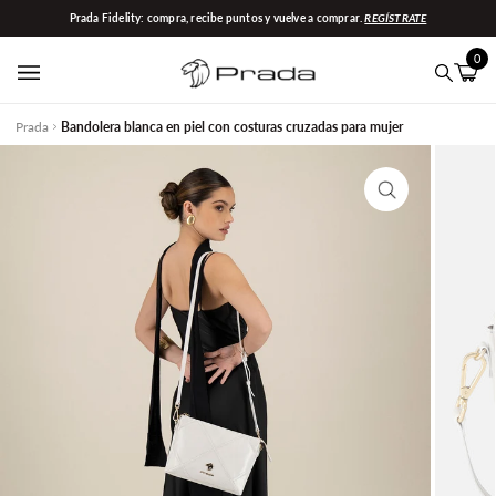
Ir
Prada Fidelity: compra, recibe puntos y vuelve a comprar.
REGÍSTRATE
directamente
al
0
contenido
Carrit
(0)
Buscar
Prada
Bandolera blanca en piel con costuras cruzadas para mujer
Enfocar