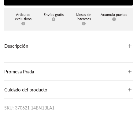
Artículos
Envíos gratis
Meses sin
Acumula puntos
exclusivos
intereses
Descripción
Promesa Prada
Cuidado del producto
SKU: 370621 14BN1BLA1