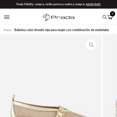
Ir
Prada Fidelity: compra, recibe puntos y vuelve a comprar.
REGÍSTRATE
directamente
al
0
contenido
Carrit
(0)
Buscar
Prada
Balerina color dorado reja para mujer con combinación de materiales
Enfocar