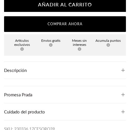
AÑADIR AL CARRITO
COMPRAR AHORA
Artículos
Envíos gratis
Meses sin
Acumula puntos
exclusivos
intereses
Descripción
Promesa Prada
Cuidado del producto
SKU: 230336 17CE5ORO39