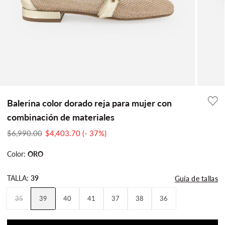
Balerina color dorado reja para mujer con
combinación de materiales
Translation
Translation
$6,990.00
$4,403.70
(- 37%)
missing:
missing:
Color:
ORO
es-
es-
MX.products.product.price.regular_price
MX.products.product.price.sale_price
TALLA:
39
Guía de tallas
35
39
40
41
37
38
36