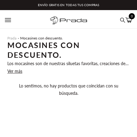
Ir
ENVÍO GRATIS EN TODAS TUS COMPRAS
directamente
al
0
contenido
Carrit
(0)
Buscar
Prada
Mocasines con descuento.
MOCASINES CON
DESCUENTO.
Los mocasines son de nuestras siluetas favoritas, creaciones de
estética sin género que complementan cualquier look, perfectos
Ver más
para un uso atemporal y sofisticado. ¡Aprovéchalos con
descuento!
Lo sentimos, no hay productos que coincidan con su
búsqueda.