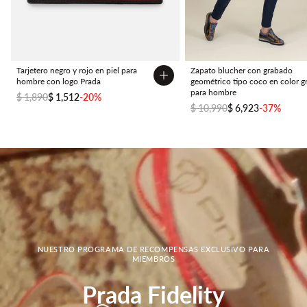
Tarjetero negro y rojo en piel para
Zapato blucher con grabado
hombre con logo Prada
geométrico tipo coco en color gr
para hombre
$ 1,890
$ 1,512
-20%
$ 10,990
$ 6,923
-37%
NUESTRO PROGRAMA DE RECOMPENSAS EXCLUSIVO PARA
MIEMBROS
Prada Fidelity