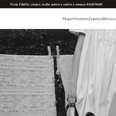
Ir
Prada Fidelity: compra, recibe puntos y vuelve a comprar.
REGÍSTRATE
directamente
al
Mujer
Hombre
Zapatos
Bolsos
contenido