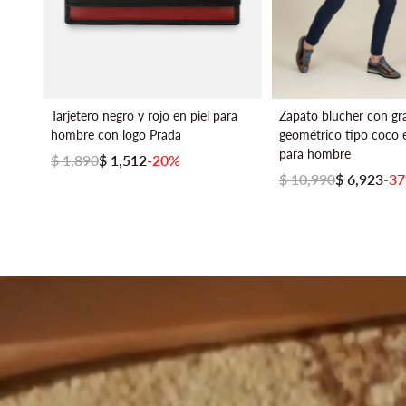
Tarjetero negro y rojo en piel para
Zapato blucher con g
hombre con logo Prada
geométrico tipo coco e
para hombre
$ 1,890
$ 1,512
-20%
$ 10,990
$ 6,923
-3