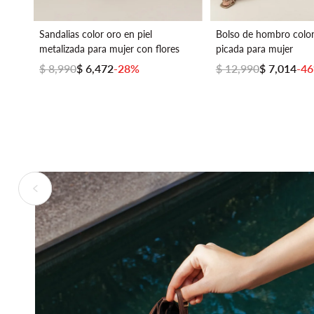
Sandalias color oro en piel
Bolso de hombro color
metalizada para mujer con flores
picada para mujer
$ 8,990
$ 6,472
-28%
$ 12,990
$ 7,014
-4