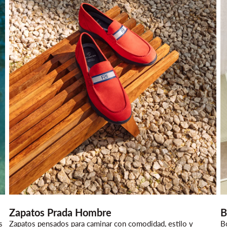
Zapatos Prada Hombre
B
s
Zapatos pensados para caminar con comodidad, estilo y
B