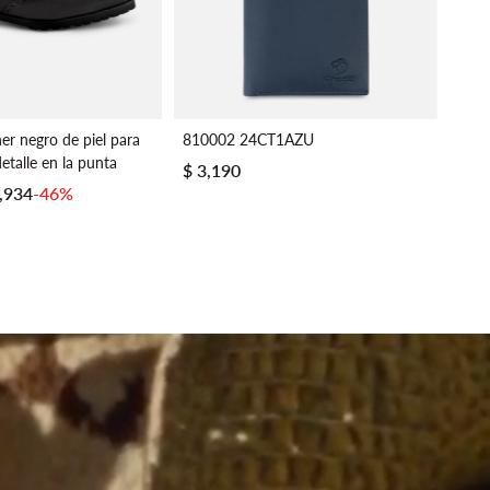
er negro de piel para
810002 24CT1AZU
Moca
talle en la punta
para
$ 3,190
5,934
-46%
$ 1