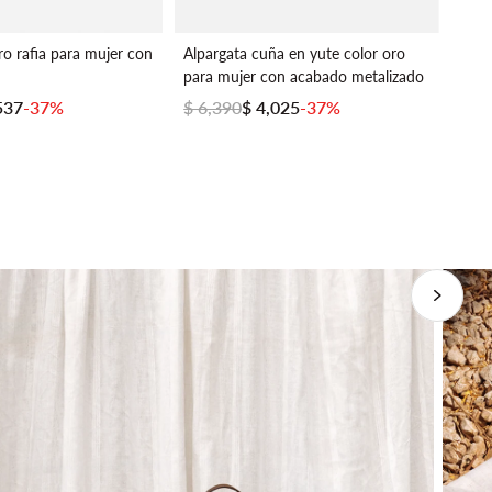
ro rafia para mujer con
Alpargata cuña en yute color oro
Bols
para mujer con acabado metalizado
vega
537
-37%
$ 6,390
$ 4,025
-37%
$ 4