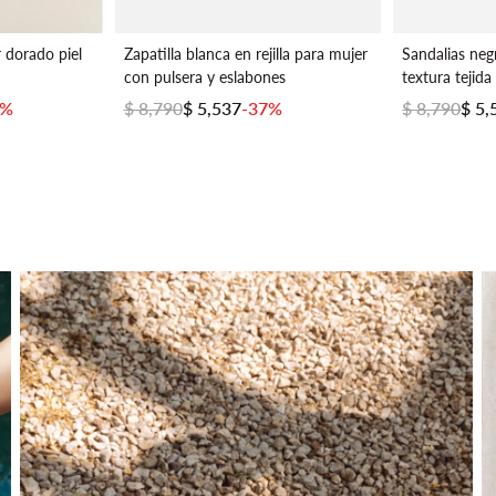
 dorado piel
Zapatilla blanca en rejilla para mujer
Sandalias neg
con pulsera y eslabones
textura tejida
6%
$ 8,790
$ 5,537
-37%
$ 8,790
$ 5,