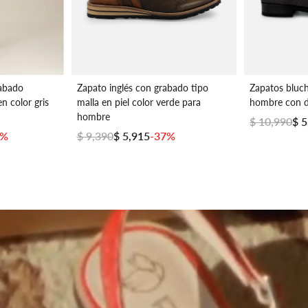
rabado
Zapato inglés con grabado tipo
Zapatos bluch
n color gris
malla en piel color verde para
hombre con de
hombre
$ 10,990
$ 
7%
$ 9,390
$ 5,915
-37%