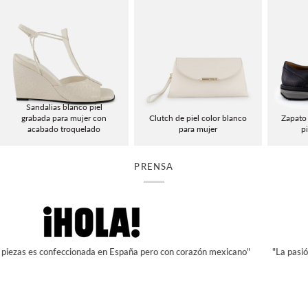
Sandalias blanco piel
grabada para mujer con
Clutch de piel color blanco
Zapato 
acabado troquelado
para mujer
p
PRENSA
s confeccionada en España pero con corazón mexicano"
"La pasión, esfuer