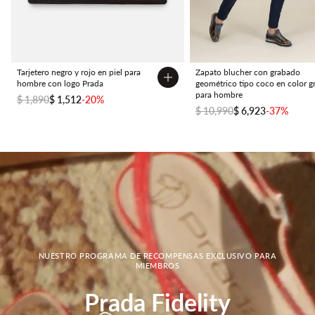
Tarjetero negro y rojo en piel para
Zapato blucher con grabado
hombre con logo Prada
geométrico tipo coco en color gr
para hombre
$ 1,890
$ 1,512
-20%
$ 10,990
$ 6,923
-37%
NUESTRO PROGRAMA DE RECOMPENSAS EXCLUSIVO PARA
MIEMBROS
Prada Fidelity